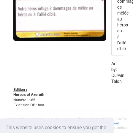
domma
de
mêlée
au
héros
ou
à
l'allié
ciblé.
Art
by:
Durwin
Talon
Édition :
Heroes of Azeroth
Numéro : 165
Extension DB : hoa
Les informations présentées sur ce site à propos de
World of Warcraft TCG
,, à la fois
littérale et graphique, sont la propriété de
Cryptozoic
et de
Blizzard Entertainment.
This website uses cookies to ensure you get the
Ce site Web n'est pas produit, endossé, soutenu ou affilié à l'une ou l'autre des sociétés
susmentionnées.