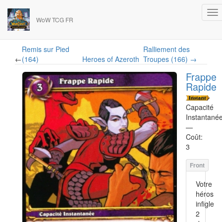
WoW TCG FR
Remis sur Pied
Ralliement des
←
(164)
Heroes of Azeroth
Troupes (166) →
Frappe
Rapide
Capacité
Instantané
—
Coût:
3
Votre
héros
infigle
2