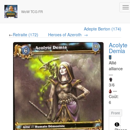
WoW TCG FR
Adepte Berton (174)
←
Retraite (172)
Heroes of Azeroth
→
Acolyte
Demia
Allié
alliance
—
3/6
—
Coût:
6
,
1