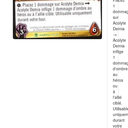
Placez
1
domma
sur
Acolyte
Demia
→
Acolyte
Demia
inflige
1
domma
d'ombre
au
héros
ou
à
l'allié
ciblé.
Utilisabl
uniquem
durant
votre