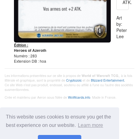
ATK.
Art
by:
Peter
Lee
Édition :
Heroes of Azeroth
Numéro : 283
Extension DB : hoa
Les informations présentées sur ce site à propos de
World of Warcraft TCG
,, à la fois
littérale et graphique, sont la propriété de
Cryptozoic
et de
Blizzard Entertainment.
Ce site Web n'est pas produit, endossé, soutenu ou affilié à l'une ou l'autre des sociétés
susmentionnées.
Crée et maintenu par Aeron sous l'idée de
WoWcards.info
. Made in France.
This website uses cookies to ensure you get the
best experience on our website.
Learn more