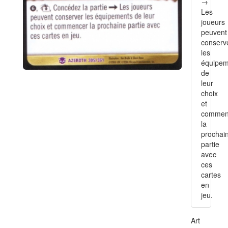
→
Les
joueurs
peuvent
conserv
les
équipem
de
leur
choix
et
commen
la
prochai
partie
avec
ces
cartes
en
jeu.
Art