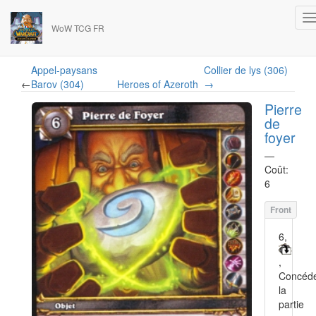
WoW TCG FR
Appel-paysans
Collier de lys (306)
←
Barov (304)
Heroes of Azeroth
→
Pierre
de
foyer
—
Coût:
6
6,
,
Concéd
la
partie