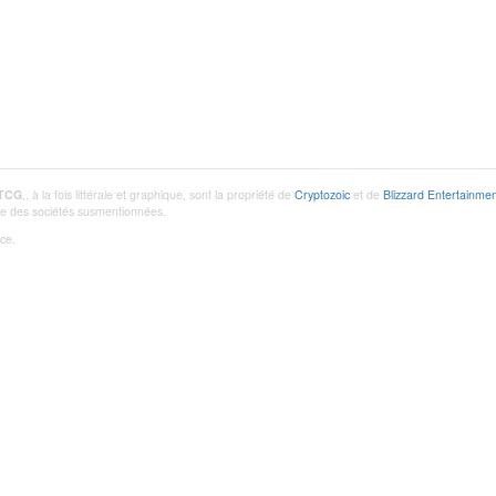
 TCG
,, à la fois littérale et graphique, sont la propriété de
Cryptozoic
et de
Blizzard Entertainmen
utre des sociétés susmentionnées.
ce.