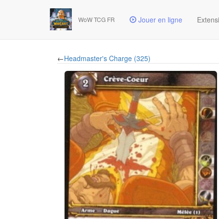
Jouer en ligne
Extens
WoW TCG FR
←
Headmaster's Charge (325)