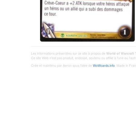
Les informations présentées sur ce site à propos de
World of Warcraft
Ce site Web n'est pas produit, endossé, soutenu ou affilié à l'une ou l'a
Crée et maintenu par Aeron sous l'idée de
WoWcards.info
. Made in Fran