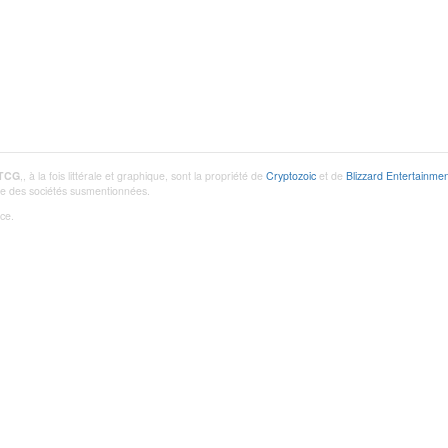
 TCG
,, à la fois littérale et graphique, sont la propriété de
Cryptozoic
et de
Blizzard Entertainmen
utre des sociétés susmentionnées.
ce.