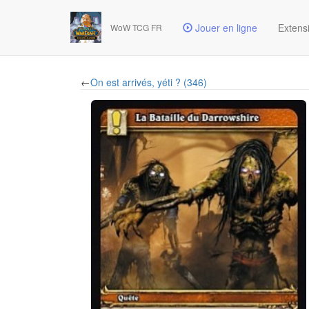
Jouer en ligne
Extens
WoW TCG FR
←
On est arrivés, yéti ? (346)