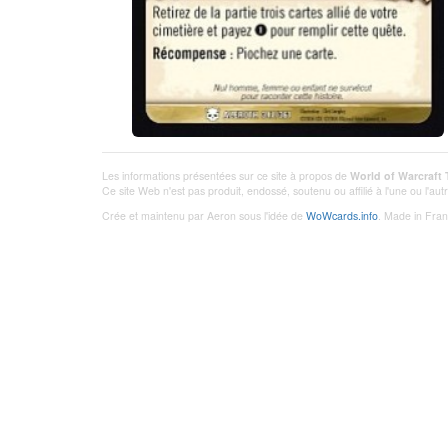
Les informations présentées sur ce site à propos de
World of Warcraft
Ce site Web n'est pas produit, endossé, soutenu ou affilié à l'une ou l'a
Crée et maintenu par Aeron sous l'idée de
WoWcards.info
. Made in Fran