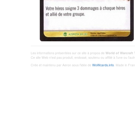
Les informations présentées sur ce site à propos de
World of Warcraft
Ce site Web n'est pas produit, endossé, soutenu ou affilié à l'une ou l'a
Crée et maintenu par Aeron sous l'idée de
WoWcards.info
. Made in Fran