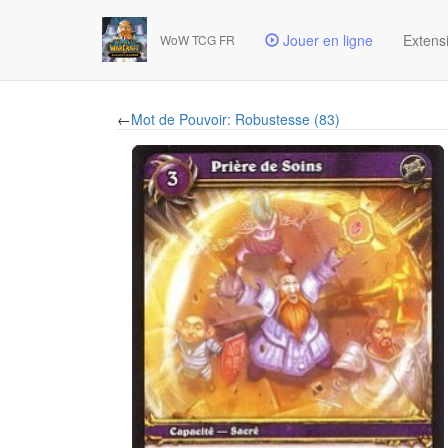
Jouer en ligne
Extens
WoW TCG FR
←
Mot de Pouvoir: Robustesse (83)