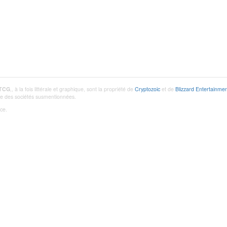
 TCG
,, à la fois littérale et graphique, sont la propriété de
Cryptozoic
et de
Blizzard Entertainmen
utre des sociétés susmentionnées.
ce.