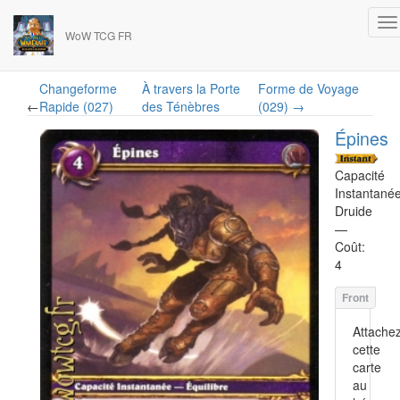
WoW TCG FR
Changeforme
À travers la Porte
Forme de Voyage
←
Rapide (027)
des Ténèbres
(029) →
Épines
Capacité
Instantané
Druide
—
Coût:
4
Attache
cette
carte
au