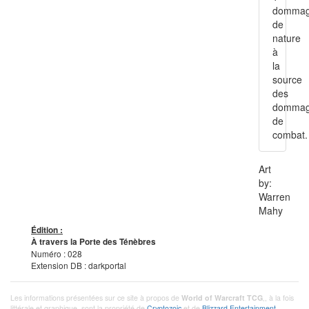
domma
de
nature
à
la
source
des
domma
de
combat.
Art
by:
Warren
Mahy
Édition :
À travers la Porte des Ténèbres
Numéro : 028
Extension DB : darkportal
Les informations présentées sur ce site à propos de
World of Warcraft TCG
,, à la fois
littérale et graphique, sont la propriété de
Cryptozoic
et de
Blizzard Entertainment.