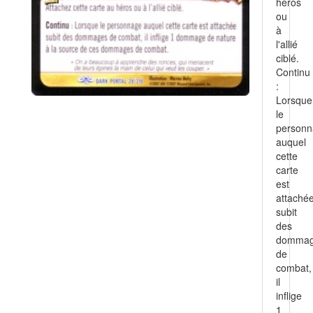
héros
ou
à
l'allié
ciblé.
Continu
:
Lorsque
le
person
auquel
cette
carte
est
attaché
subit
des
domma
de
combat,
il
inflige
1