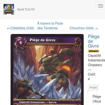
WoW TCG FR
À travers la Porte
←
Côtelettes (032)
des Ténèbres
Chouchou (034) →
Piège
de
Givre
Capacité
Instantané
Chasseur
—
Coût:
4
Piège
(Vous