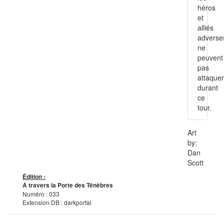
héros
et
alliés
adverse
ne
peuvent
pas
attaquer
durant
ce
tour.
Art
by:
Dan
Scott
Édition :
À travers la Porte des Ténèbres
Numéro : 033
Extension DB : darkportal