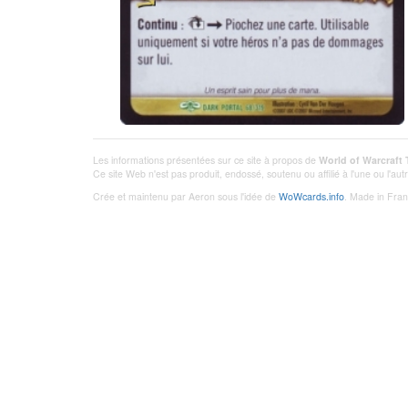
Les informations présentées sur ce site à propos de
World of Warcraft
Ce site Web n'est pas produit, endossé, soutenu ou affilié à l'une ou l'a
Crée et maintenu par Aeron sous l'idée de
WoWcards.info
. Made in Fran