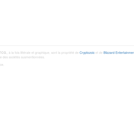
 TCG
,, à la fois littérale et graphique, sont la propriété de
Cryptozoic
et de
Blizzard Entertainmen
utre des sociétés susmentionnées.
ce.