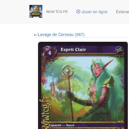
Jouer en ligne
Extens
WoW TCG FR
←
Lavage de Cerveau (067)