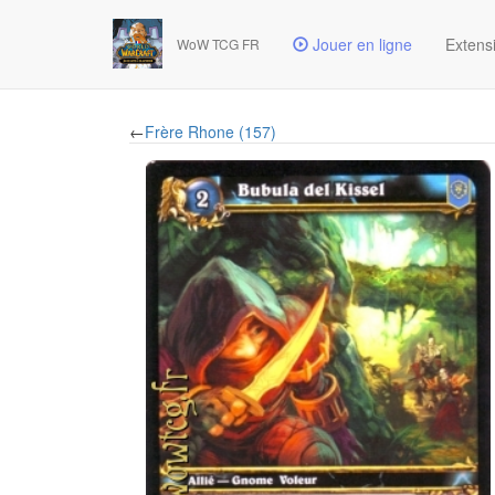
Jouer en ligne
Extens
WoW TCG FR
←
Frère Rhone (157)