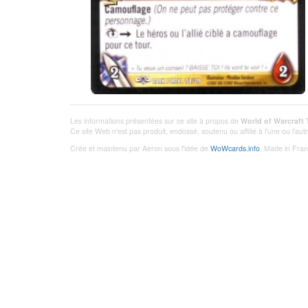
Les informations présentées sur ce site à propos de
World of Warcraft
Ce site Web n'est pas produit, endossé, soutenu ou affilié à l'une ou l'a
Crée et maintenu par Aeron sous l'idée de
WoWcards.info
. Made in Fran