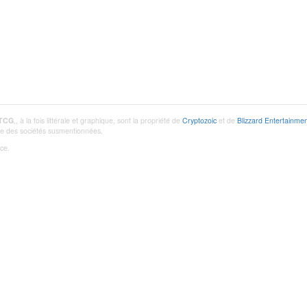
 TCG
,, à la fois littérale et graphique, sont la propriété de
Cryptozoic
et de
Blizzard Entertainmen
utre des sociétés susmentionnées.
ce.