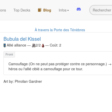
ions
Top Decks
Blog
Infos
À travers la Porte des Ténèbres
Bubula del Kissel
Allié
alliance —
2/2
— Coût: 2
Camouflage (On ne peut pas protéger contre ce personnage.) →
héros ou l'allié ciblé a camouflage pour ce tour.
Art by: Phroilan Gardner