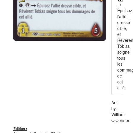
→
Épuisez
l’allié
dressé
ciblé,
et
Révére
Tobias
soigne
tous
les
domma
de
cet
allié.
Art
by:
William
O'Connor
Édition :