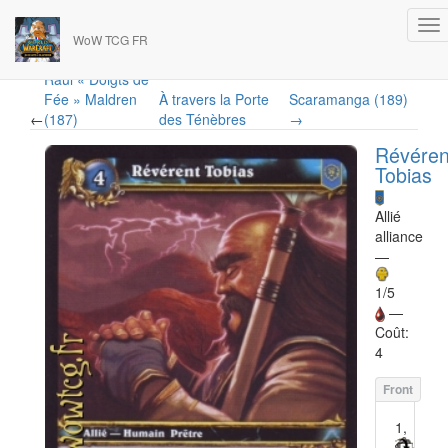
WoW TCG FR
Raul « Doigts de
Fée » Maldren
À travers la Porte
Scaramanga (189)
←
(187)
des Ténèbres
→
Révéren
Tobias
Allié
alliance
—
1/5
—
Coût:
4
1,