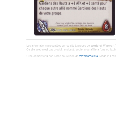
Les informations présentées sur ce site à propos de
World of Warcraft
Ce site Web n'est pas produit, endossé, soutenu ou affilié à l'une ou l'a
Crée et maintenu par Aeron sous l'idée de
WoWcards.info
. Made in Fran