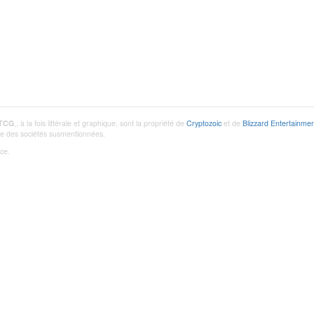
 TCG
,, à la fois littérale et graphique, sont la propriété de
Cryptozoic
et de
Blizzard Entertainmen
utre des sociétés susmentionnées.
ce.