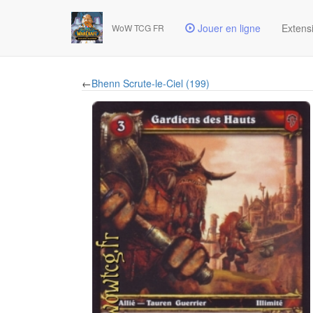
Jouer en ligne
Extens
WoW TCG FR
←
Bhenn Scrute-le-Ciel (199)