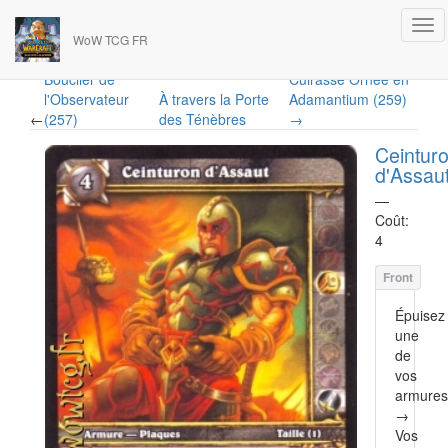
WoW TCG FR
Bouclier de
Cuirasse Ornée en
l'Observateur
À travers la Porte
Adamantium (259)
←
(257)
des Ténèbres
→
Ceintur
d'Assau
—
Coût:
4
Épuisez
une
de
vos
armures
→
Vos