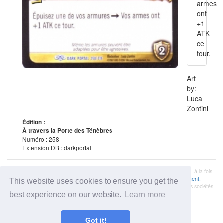
armes
ont
+1
ATK
ce
tour.
Art
by:
Luca
Zontini
Édition :
À travers la Porte des Ténèbres
Numéro : 258
Extension DB : darkportal
Les informations présentées sur ce site à propos de
World of Warcraft TCG
,, à la fois
littérale et graphique, sont la propriété de
Cryptozoic
et de
Blizzard Entertainment.
This website uses cookies to ensure you get the
Ce site Web n'est pas produit, endossé, soutenu ou affilié à l'une ou l'autre des sociétés
susmentionnées.
best experience on our website.
Learn more
Crée et maintenu par Aeron sous l'idée de
WoWcards.info
. Made in France.
Got it!