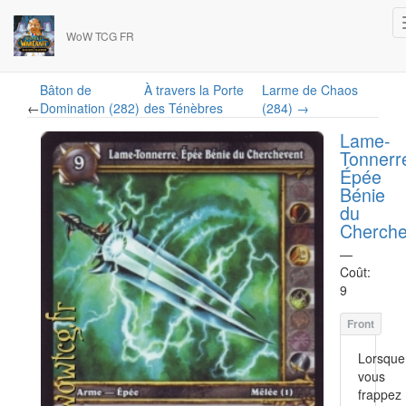
WoW TCG FR
Bâton de
À travers la Porte
Larme de Chaos
←
Domination (282)
des Ténèbres
(284) →
Lame-
Tonnerr
Épée
Bénie
du
Cherche
—
Coût:
9
Lorsque
vous
frappez