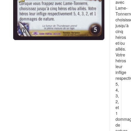
avec
Lame-
Tonnerr
choisiss
jusqu'à
cinq
héros
et/ou
alliés.
Votre
héros
leur
inflige
respect
5,
4,
3,
2,
et
1
domma
de
nature.