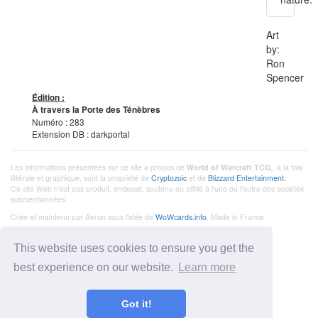
Art
by:
Ron
Spencer
Édition :
À travers la Porte des Ténèbres
Numéro : 283
Extension DB : darkportal
Les informations présentées sur ce site à propos de
World of Warcraft TCG
,, à la fois
littérale et graphique, sont la propriété de
Cryptozoic
et de
Blizzard Entertainment.
Ce site Web n'est pas produit, endossé, soutenu ou affilié à l'une ou l'autre des sociétés
susmentionnées.
Crée et maintenu par Aeron sous l'idée de
WoWcards.info
. Made in France.
This website uses cookies to ensure you get the
best experience on our website.
Learn more
Got it!