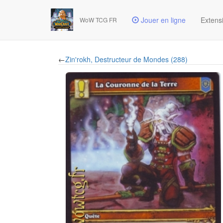
Jouer en ligne
Extens
WoW TCG FR
←
Zin'rokh, Destructeur de Mondes (288)