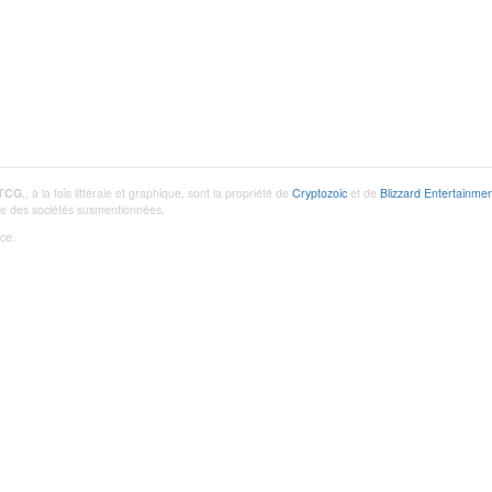
 TCG
,, à la fois littérale et graphique, sont la propriété de
Cryptozoic
et de
Blizzard Entertainmen
utre des sociétés susmentionnées.
ce.