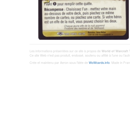
Les informations présentées sur ce site à propos de
World of Warcraft
Ce site Web n'est pas produit, endossé, soutenu ou affilié à l'une ou l'a
Crée et maintenu par Aeron sous l'idée de
WoWcards.info
. Made in Fran