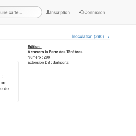
Inscription
Connexion
Inoculation (290) →
Édition :
À travers la Porte des Ténèbres
Numéro : 289
Extension DB : darkportal
 :
ême
fe de