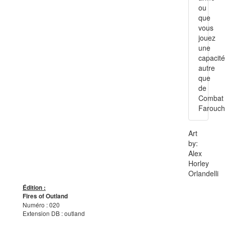
ou
que
vous
jouez
une
capacité
autre
que
de
Combat
Farouch
Art
by:
Alex
Horley
Orlandelli
Édition :
Fires of Outland
Numéro : 020
Extension DB : outland