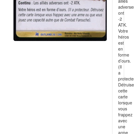
alliés
adverse
ont
-2
ATK.
Votre
héros
est
en
forme
d’ours.
(Il
a
protecte
Détruis
cette
carte
lorsque
vous
frappez
avec
une
arme