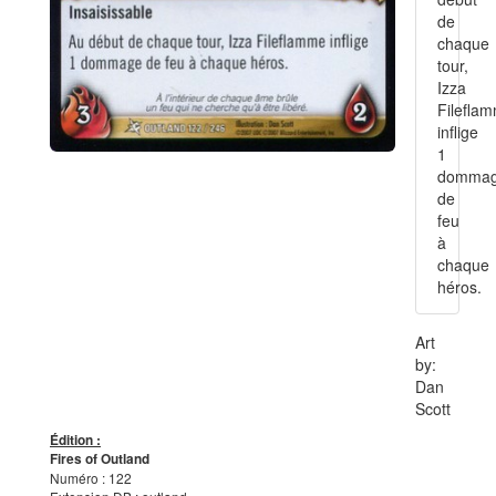
de
chaque
tour,
Izza
Filefla
inflige
1
domma
de
feu
à
chaque
héros.
Art
by:
Dan
Scott
Édition :
Fires of Outland
Numéro : 122