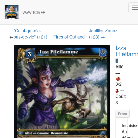
WoW TCG FR
"Celui-qui-n'a-
Joaillier Zanaz
←
pas-de-vie" (121)
Fires of Outland
(123) →
Izza
Filefla
Allié
—
3/2
—
Coût:
3
Insaisis
Au
début