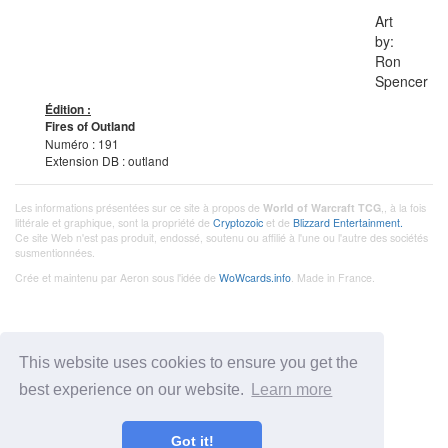
Art
by:
Ron
Spencer
Édition :
Fires of Outland
Numéro : 191
Extension DB : outland
Les informations présentées sur ce site à propos de
World of Warcraft TCG
,, à la fois
littérale et graphique, sont la propriété de
Cryptozoic
et de
Blizzard Entertainment.
Ce site Web n'est pas produit, endossé, soutenu ou affilié à l'une ou l'autre des sociétés
susmentionnées.
Crée et maintenu par Aeron sous l'idée de
WoWcards.info
. Made in France.
This website uses cookies to ensure you get the
best experience on our website.
Learn more
Got it!