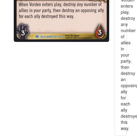
enters
play,
destroy
any
number
of
allies
in
your
party,
then
destroy
an
opposin
ally
for
each
ally
destroy
this
way.