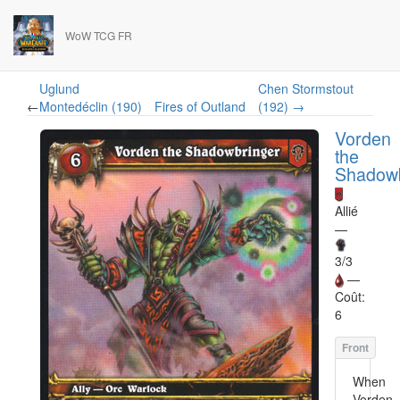
WoW TCG FR
Uglund
Chen Stormstout
←
Montedéclin (190)
Fires of Outland
(192) →
Vorden
the
Shadowb
Allié
—
3/3
—
Coût:
6
When
Vorden