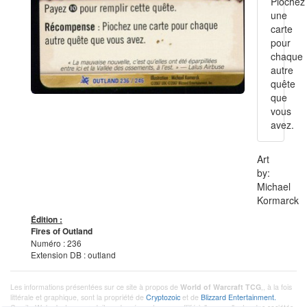
Piochez
une
carte
pour
chaque
autre
quête
que
vous
avez.
Art
by:
Michael
Kormarck
Édition :
Fires of Outland
Numéro : 236
Extension DB : outland
Les informations présentées sur ce site à propos de
World of Warcraft TCG
,, à la fois
littérale et graphique, sont la propriété de
Cryptozoic
et de
Blizzard Entertainment.