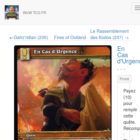
WoW TCG FR
Le Rassemblement
←
Gahz'ridian (235)
Fires of Outland
des Kodos (237) →
En
Cas
d'Urgen
. . .
Payez
(10)
pour
remplir
cette
quête.
Récomp
: