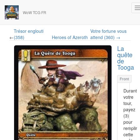
WoW TCG FR
Trésor englouti
Votre fortune vous
←
(358)
Heroes of Azeroth
attend (360) →
La
quête
de
Tooga
Durant
votre
tour,
payez
(3)
pour
remplir
cette