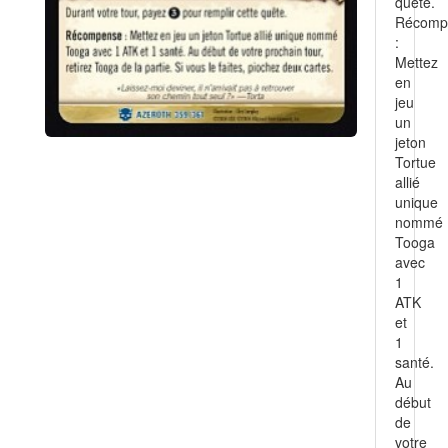
quête.
Récomp
:
Mettez
en
jeu
un
jeton
Tortue
allié
unique
nommé
Tooga
avec
1
ATK
et
1
santé.
Au
début
de
votre