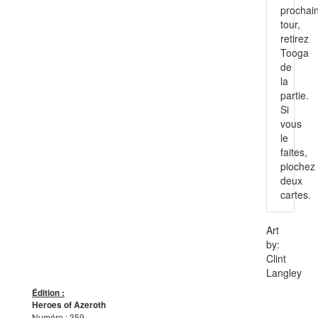
prochai
tour,
retirez
Tooga
de
la
partie.
Si
vous
le
faites,
piochez
deux
cartes.
Art
by:
Clint
Langley
Édition :
Heroes of Azeroth
Numéro : 359