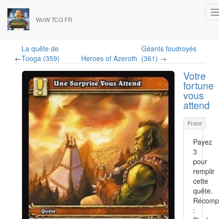
WoW TCG FR
La quête de
Géants foudroyés
←
Tooga (359)
Heroes of Azeroth
(361) →
Votre
fortune
vous
attend
Payez
3
pour
remplir
cette
quête.
Récomp
: